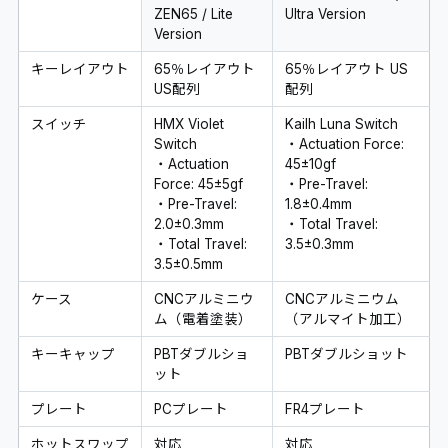
ZEN65 / Lite
Ultra Version
Version
キーレイアウト
65％レイアウト
65％レイアウト US
US配列
配列
スイッチ
HMX Violet
Kailh Luna Switch
Switch
・Actuation Force:
・Actuation
45±10gf
Force: 45±5gf
・Pre-Travel:
・Pre-Travel:
1.8±0.4mm
2.0±0.3mm
・Total Travel:
・Total Travel:
3.5±0.3mm
3.5±0.5mm
ケース
CNCアルミニウ
CNCアルミニウム
ム（電着塗装）
（アルマイト加工）
キーキャップ
PBTダブルショ
PBTダブルショット
ット
プレート
PCプレート
FR4プレート
ホットスワップ
対応
対応