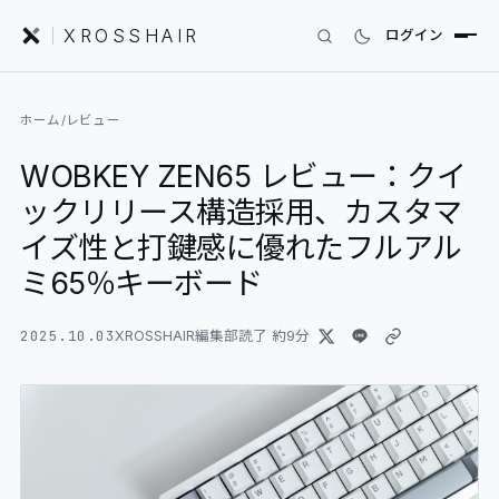
XROSSHAIR
ログイン
INDEX｜XROSSHAIR
ホーム
/
レビュー
製品を探す
WOBKEY ZEN65 レビュー：クイ
01
SEARCH
ックリリース構造採用、カスタマ
編集部レビュー
02
REVIEWS
イズ性と打鍵感に優れたフルアル
ミ65％キーボード
ニュース
03
NEWS
2025.10.03
XROSSHAIR編集部
読了 約
9
分
フォーラム
04
COMMUNITY
セットアップ
05
DESK GALLERY
用語集