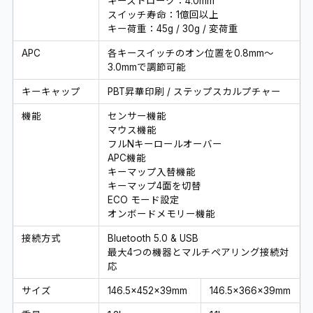
キーストローク：4.0mm
スイッチ寿命：1億回以上
キー荷重：45g / 30g / 変荷重
APC
各キースイッチのオン位置を0.8mm～
3.0mmで調節可能
キーキャップ
PBT昇華印刷 / ステップスカルプチャー
機能
センサー機能
マウス機能
フルNキーロールオーバー
APC機能
キーマップ入替機能
キーマップ4面を切替
ECO モード設定
オンボードメモリー機能
接続方式
Bluetooth 5.0 & USB
最大4つの機器とマルチペアリング接続対
応
サイズ
146.5×452×39mm
146.5×366×39mm