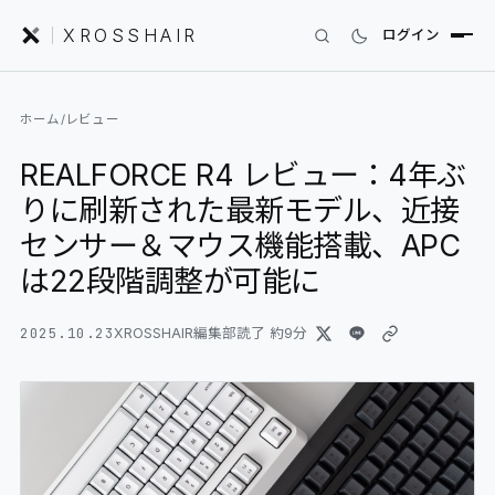
XROSSHAIR
ログイン
INDEX｜XROSSHAIR
ホーム
/
レビュー
製品を探す
REALFORCE R4 レビュー：4年ぶ
01
SEARCH
りに刷新された最新モデル、近接
編集部レビュー
02
REVIEWS
センサー＆マウス機能搭載、APC
は22段階調整が可能に
ニュース
03
NEWS
2025.10.23
XROSSHAIR編集部
読了 約
9
分
フォーラム
04
COMMUNITY
セットアップ
05
DESK GALLERY
用語集