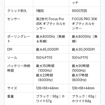
ッチ
クリック耐久
1億回
9000万回
センサー
第2世代 Focus Pro
FOCUS PRO 30K
45K オプティカルセ
オプティカルセ
ンサー
ンサー
ポーリングレー
最大8000Hz（無線
最大8000Hz（無
ト
＆有線）
線）
DPI
最大45,000DPI
最大30,000DPI
ソール
100％PTFE
100％PTFE
バッテリー持続
最大150時間
最大90時間
時間
（1000Hz）
(1000Hz)
最大22時間
最大17時間
（8000Hz）
(8000Hz)
サイズ
128×68×44mm
128×68×44mm
重量
ブラック：56g｜ホ
ブラック：63g｜
ワイト57g
ホワイト64g