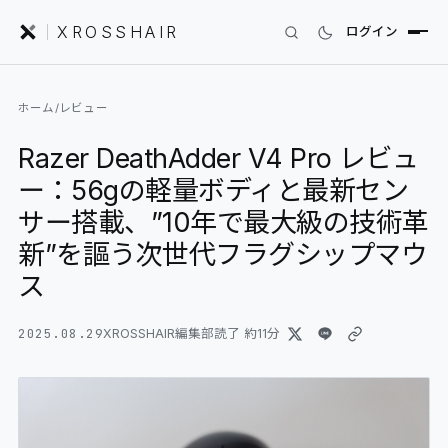
XROSSHAIR
ログイン
INDEX｜XROSSHAIR
ホーム
/
レビュー
製品を探す
Razer DeathAdder V4 Pro レビュ
01
SEARCH
ー：56gの軽量ボディと最新セン
編集部レビュー
02
REVIEWS
サー搭載、”10年で最大級の技術革
新”を謳う次世代フラグシップマウ
ニュース
03
NEWS
ス
フォーラム
04
COMMUNITY
2025.08.29
XROSSHAIR編集部
読了 約
11
分
セットアップ
05
DESK GALLERY
用語集