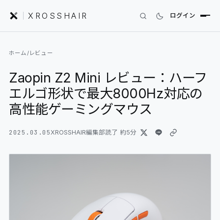
XROSSHAIR
ログイン
INDEX｜XROSSHAIR
ホーム
/
レビュー
製品を探す
Zaopin Z2 Mini レビュー：ハーフ
01
SEARCH
エルゴ形状で最大8000Hz対応の
編集部レビュー
02
REVIEWS
高性能ゲーミングマウス
ニュース
2025.03.05
03
XROSSHAIR編集部
読了 約
5
分
NEWS
フォーラム
04
COMMUNITY
セットアップ
05
DESK GALLERY
用語集