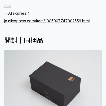
mini
・Aliexpress：
ja.aliexpress.com/item/1005007747902556.html
開封｜同梱品