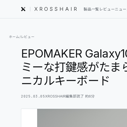
XROSSHAIR
製品一覧
レビュー
ニュー
INDEX｜XROSSHAIR
ホーム
/
レビュー
製品を探す
01
EPOMAKER Gal
編集部レビュー
02
ミーな打鍵感がたま
ニュース
ニカルキーボード
03
フォーラム
04
2025.03.05
XROSSHAIR編集部
読了 約
6
分
セットアップ
05
用語集