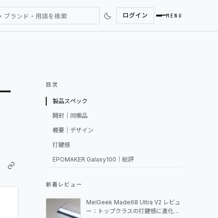
ログイン
・ブランド・用語を検索
MENU
SEARCH
ー
目次
製品スペック
REVIEWS
カ
開封｜同梱品
概要｜デザイン
NEWS
打鍵感
EPOMAKER Galaxy100｜総評
COMMUNITY
新着レビュー
DESK GALLERY
MelGeek Made68 Ultra V2 レビュ
ー：トップクラスの打鍵感に進化し