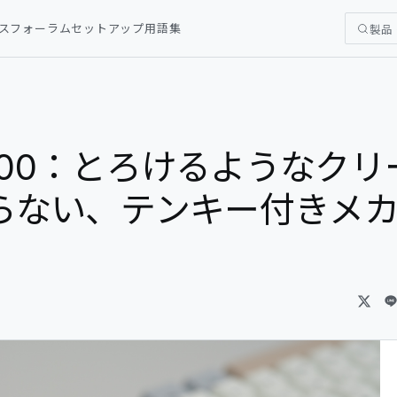
ス
フォーラム
セットアップ
用語集
製品
axy100：とろけるようなクリ
らない、テンキー付きメ