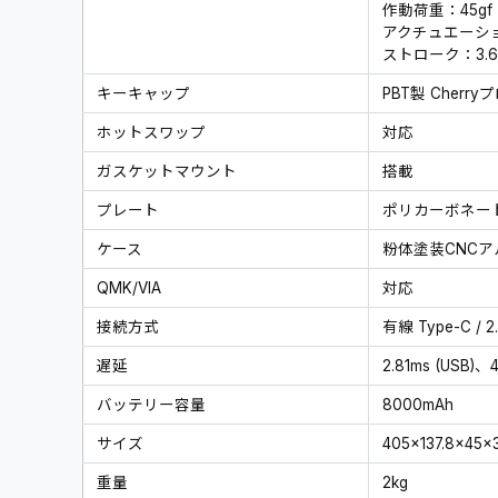
作動荷重：45gf
アクチュエーショ
ストローク：3.6
キーキャップ
PBT製 Cherr
ホットスワップ
対応
ガスケットマウント
搭載
プレート
ポリカーボネー
ケース
粉体塗装CNCア
QMK/VIA
対応
接続方式
有線 Type-C / 2.
遅延
2.81ms (USB)、4
バッテリー容量
8000mAh
サイズ
405×137.8×45
重量
2kg