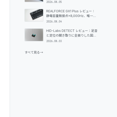
GLOSSARY
た、唯一無二の大型背面ライトボッ
2026.08.05
クス搭載65%ラピッドトリガーキー
ボード
REALFORCE GX1 Plus レビュー：
静電容量無接点×8,000Hz、唯一無
MY PAGE
二のゲーミングキーボードはどこが
2026.08.04
変わったのか
HID-Labs DETECT レビュー：足音
と定位の聞き取りに全振りした国産
FPS特化イヤホン
2026.08.03
すべて見る
→