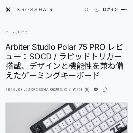
XROSSHAIR
ログイン
INDEX｜XROSSHAIR
ホーム
/
レビュー
製品を探す
Arbiter Studio Polar 75 PRO レビ
01
SEARCH
ュー：SOCD / ラピッドトリガー
編集部レビュー
02
REVIEWS
搭載、デザインと機能性を兼ね備
えたゲーミングキーボード
ニュース
03
NEWS
2024.08.23
XROSSHAIR編集部
読了 約
7
分
フォーラム
04
COMMUNITY
セットアップ
05
DESK GALLERY
用語集