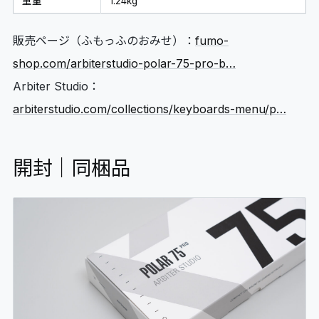
重量
1.24kg
販売ページ（ふもっふのおみせ）：
fumo-
shop.com/arbiterstudio-polar-75-pro-b…
Arbiter Studio：
arbiterstudio.com/collections/keyboards-menu/p…
開封｜同梱品