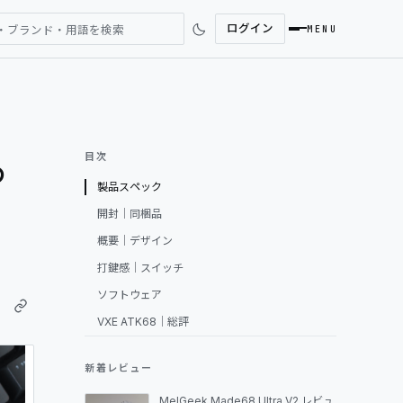
ログイン
・ブランド・用語を検索
MENU
SEARCH
る
目次
製品スペック
REVIEWS
ー
開封｜同梱品
概要｜デザイン
NEWS
打鍵感｜スイッチ
ソフトウェア
COMMUNITY
VXE ATK68｜総評
DESK GALLERY
新着レビュー
MelGeek Made68 Ultra V2 レビュ