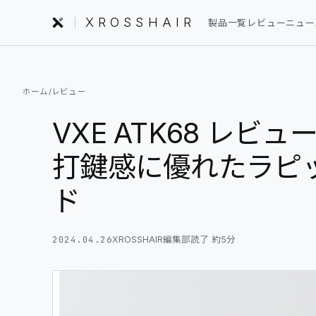
XROSSHAIR
製品一覧
レビュー
ニュー
INDEX｜XROSSHAIR
ホーム
/
レビュー
製品を探す
01
VXE ATK68 レ
編集部レビュー
02
打鍵感に優れたラピ
ニュース
ド
03
フォーラム
04
2024.04.26
XROSSHAIR編集部
読了 約
5
分
セットアップ
05
用語集