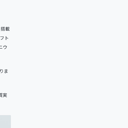
を搭載
ソフト
ニウ
ありま
質実