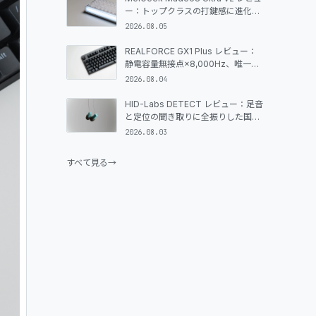
GLOSSARY
ー：トップクラスの打鍵感に進化し
た、唯一無二の大型背面ライトボッ
2026.08.05
クス搭載65%ラピッドトリガーキー
MY PAGE
ボード
REALFORCE GX1 Plus レビュー：
静電容量無接点×8,000Hz、唯一無
二のゲーミングキーボードはどこが
2026.08.04
変わったのか
HID-Labs DETECT レビュー：足音
と定位の聞き取りに全振りした国産
FPS特化イヤホン
2026.08.03
すべて見る
→