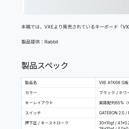
本稿では、VXEより発売されているキーボード「
VX
製品提供：Rabbit
製品スペック
製品名
VXE ATK68 G版 
カラー
ブラック / ホワ
キーレイアウト
英語配列65%（
スイッチ
GATERON 2.0 /
押下圧 / キーストローク
30±10gf / 4.1
28±10gf / 4.0