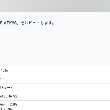
E ATK68
」をレビューします。
/ L版
イト
68キー）
 RAESHA V2
±0.2mm（G版）
±0.3（L版）