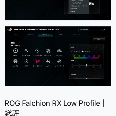
ROG Falchion RX Low Profile｜
総評