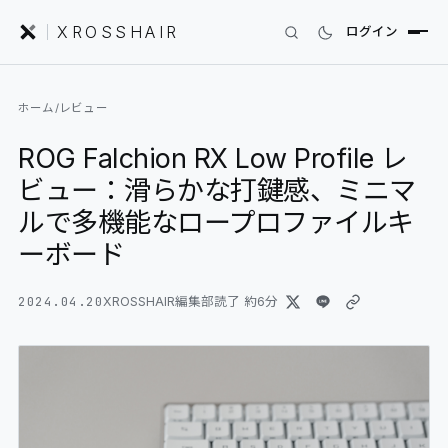
XROSSHAIR
ログイン
INDEX｜XROSSHAIR
ホーム
/
レビュー
製品を探す
ROG Falchion RX Low Profile レ
01
SEARCH
ビュー：滑らかな打鍵感、ミニマ
編集部レビュー
02
REVIEWS
ルで多機能なロープロファイルキ
ーボード
ニュース
03
NEWS
2024.04.20
XROSSHAIR編集部
読了 約
6
分
フォーラム
04
COMMUNITY
セットアップ
05
DESK GALLERY
用語集