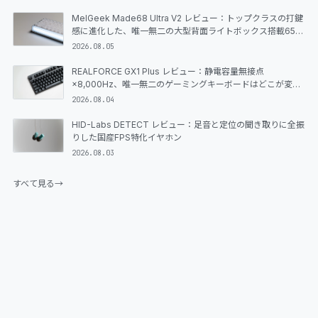
MelGeek Made68 Ultra V2 レビュー：トップクラスの打鍵
感に進化した、唯一無二の大型背面ライトボックス搭載65%
ラピッドトリガーキーボード
2026.08.05
REALFORCE GX1 Plus レビュー：静電容量無接点
×8,000Hz、唯一無二のゲーミングキーボードはどこが変わ
ったのか
2026.08.04
HID-Labs DETECT レビュー：足音と定位の聞き取りに全振
りした国産FPS特化イヤホン
2026.08.03
すべて見る
→