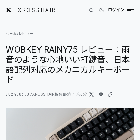
XROSSHAIR
ログイン
INDEX｜XROSSHAIR
ホーム
/
レビュー
製品を探す
WOBKEY RAINY75 レビュー：雨
01
SEARCH
音のような心地いい打鍵音、日本
編集部レビュー
02
REVIEWS
語配列対応のメカニカルキーボー
ド
ニュース
03
NEWS
2024.03.07
XROSSHAIR編集部
読了 約
6
分
フォーラム
04
COMMUNITY
セットアップ
05
DESK GALLERY
用語集