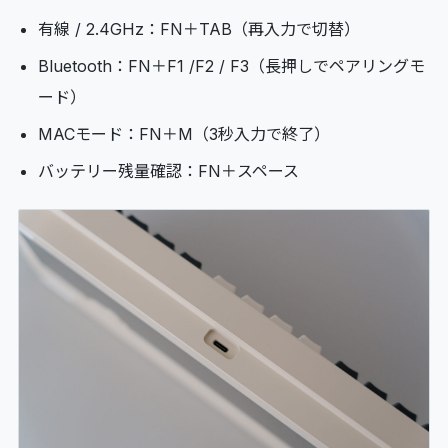
有線 / 2.4GHz：FN＋TAB（再入力で切替）
Bluetooth：FN＋F1 /F2 / F3（長押しでペアリングモ
ード）
MACモード：FN＋M（3秒入力で終了）
バッテリー残量確認：FN＋スペース