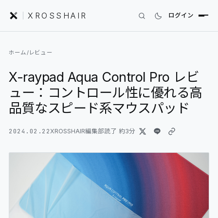
XROSSHAIR
ログイン
INDEX｜XROSSHAIR
ホーム
/
レビュー
製品を探す
X-raypad Aqua Control Pro レビ
01
SEARCH
ュー：コントロール性に優れる高
編集部レビュー
02
REVIEWS
品質なスピード系マウスパッド
ニュース
2024.02.22
03
XROSSHAIR編集部
読了 約
3
分
NEWS
フォーラム
04
COMMUNITY
セットアップ
05
DESK GALLERY
用語集