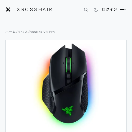
XROSSHAIR
ログイン
INDEX｜XROSSHAIR
ホーム
/
マウス
/
Basilisk V3 Pro
製品を探す
01
SEARCH
編集部レビュー
02
REVIEWS
ニュース
03
NEWS
フォーラム
04
COMMUNITY
セットアップ
05
DESK GALLERY
用語集