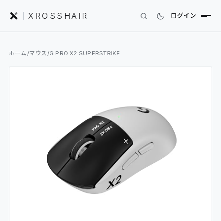
XROSSHAIR
ログイン
INDEX｜XROSSHAIR
ホーム
/
マウス
/
G PRO X2 SUPERSTRIKE
製品を探す
01
SEARCH
編集部レビュー
02
REVIEWS
ニュース
03
NEWS
フォーラム
04
COMMUNITY
セットアップ
05
DESK GALLERY
用語集