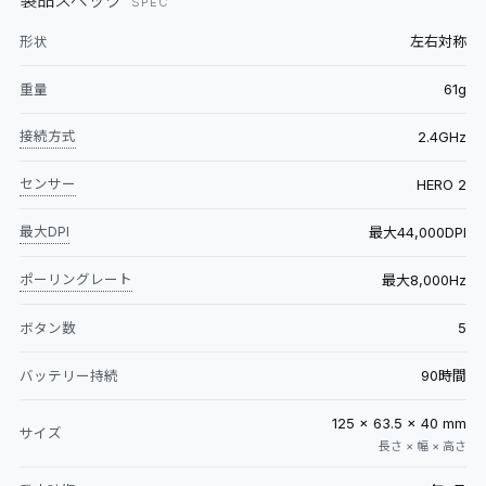
製品スペック
SPEC
左右対称
形状
61g
重量
接続方式
2.4GHz
センサー
HERO 2
最大DPI
最大44,000DPI
ポーリングレート
最大8,000Hz
5
ボタン数
90時間
バッテリー持続
125 × 63.5 × 40 mm
サイズ
長さ × 幅 × 高さ