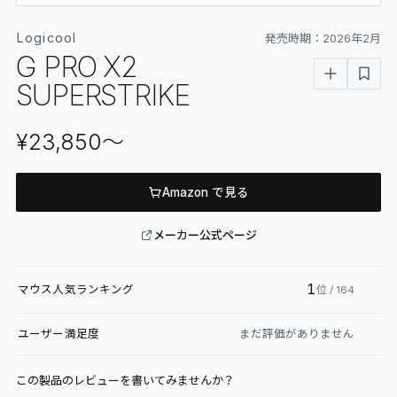
06
GLOSSARY
Logicool
発売時期：
2026年2月
マイページ
07
MY PAGE
G PRO X2
SUPERSTRIKE
¥23,850
〜
Amazon で見る
メーカー公式ページ
1
マウス
人気ランキング
位
/ 164
ユーザー満足度
まだ評価がありません
この製品のレビューを書いてみませんか？