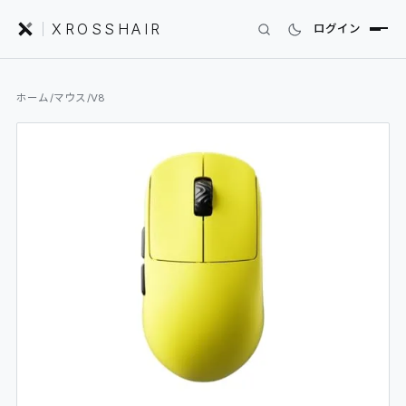
XROSSHAIR
ログイン
INDEX｜XROSSHAIR
ホーム
/
マウス
/
V8
製品を探す
01
SEARCH
編集部レビュー
02
REVIEWS
ニュース
03
NEWS
フォーラム
04
COMMUNITY
セットアップ
05
DESK GALLERY
用語集