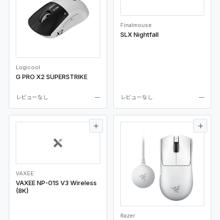
Finalmouse
SLX Nightfall
Logicool
G PRO X2 SUPERSTRIKE
レビューなし
—
レビューなし
—
VAXEE
VAXEE NP-01S V3 Wireless
(8K)
Razer