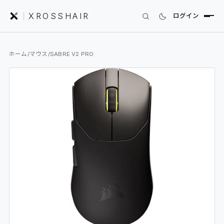
XROSSHAIR
ログイン
INDEX｜XROSSHAIR
ホーム
/
マウス
/
SABRE V2 PRO
製品を探す
01
SEARCH
編集部レビュー
02
REVIEWS
ニュース
03
NEWS
フォーラム
04
COMMUNITY
セットアップ
05
DESK GALLERY
用語集