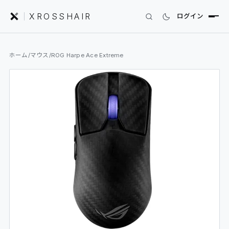
XROSSHAIR
ログイン
INDEX｜XROSSHAIR
ホーム
/
マウス
/
ROG Harpe Ace Extreme
製品を探す
01
SEARCH
編集部レビュー
02
REVIEWS
ニュース
03
NEWS
フォーラム
04
COMMUNITY
セットアップ
05
DESK GALLERY
用語集