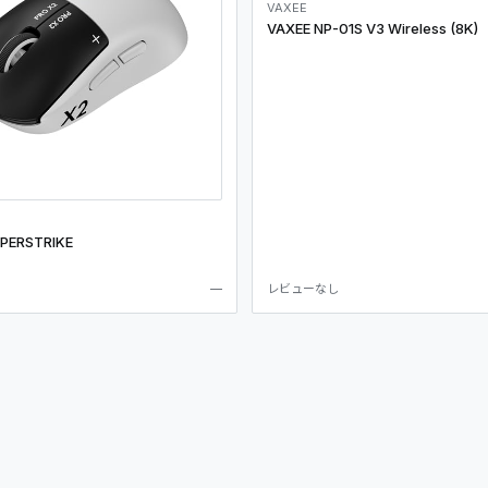
VAXEE
VAXEE NP-01S V3 Wireless (8K)
UPERSTRIKE
—
レビューなし