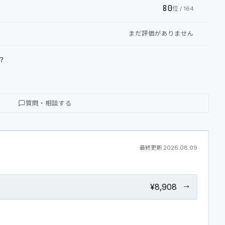
GLOSSARY
80
位
/ 164
MY PAGE
まだ評価がありません
？
質問・相談する
最終更新
2026.08.09
¥8,908
→