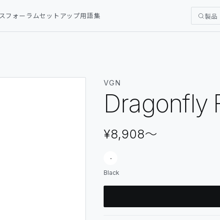
ス
フォーラム
セットアップ
用語集
製品
VGN
Dragonfly 
¥8,908
〜
Black