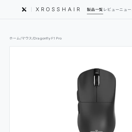
XROSSHAIR
製品一覧
レビュー
ニュー
INDEX｜XROSSHAIR
ホーム
/
マウス
/
Dragonfly F1 Pro
製品を探す
01
編集部レビュー
02
ニュース
03
フォーラム
04
セットアップ
05
用語集