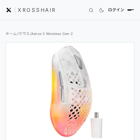
XROSSHAIR
ログイン
INDEX｜XROSSHAIR
ホーム
/
マウス
/
Aerox 3 Wireless Gen 2
製品を探す
01
SEARCH
編集部レビュー
02
REVIEWS
ニュース
03
NEWS
フォーラム
04
COMMUNITY
セットアップ
05
DESK GALLERY
用語集