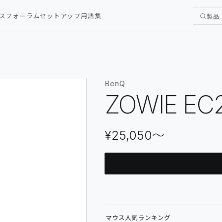
ス
フォーラム
セットアップ
用語集
製品
BenQ
ZOWIE EC
¥25,050
〜
マウス
人気ランキング