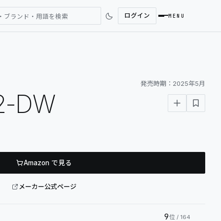
ログイン
・ブランド・用語を検索
MENU
SEARCH
発売時期：
2025年5月
2-DW
REVIEWS
NEWS
Amazon で見る
COMMUNITY
メーカー公式ページ
DESK GALLERY
9
位
/ 164