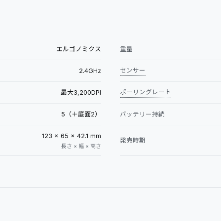
エルゴノミクス
重量
2.4GHz
センサー
最大3,200DPI
ポーリングレート
5（＋底面2）
バッテリー持続
123 × 65 × 42.1 mm
発売時期
長さ × 幅 × 高さ