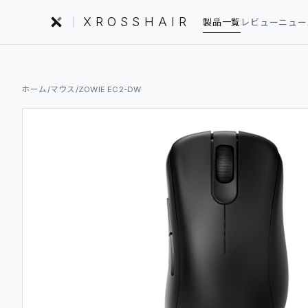
XROSSHAIR
製品一覧
レビュー
ニュー
INDEX｜XROSSHAIR
ホーム
/
マウス
/
ZOWIE EC2-DW
製品を探す
01
編集部レビュー
02
ニュース
03
フォーラム
04
セットアップ
05
用語集