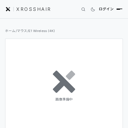
XROSSHAIR
ログイン
INDEX｜XROSSHAIR
ホーム
/
マウス
/
E1 Wireless (4K)
製品を探す
01
SEARCH
編集部レビュー
02
REVIEWS
ニュース
03
NEWS
フォーラム
04
COMMUNITY
画像準備中
セットアップ
05
DESK GALLERY
用語集