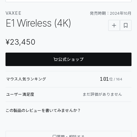
06
GLOSSARY
VAXEE
発売時期：
2024年10月
マイページ
07
MY PAGE
E1 Wireless (4K)
¥23,450
公式ショップ
101
マウス
人気ランキング
位
/ 164
ユーザー満足度
まだ評価がありません
この製品のレビューを書いてみませんか？
質問・相談する