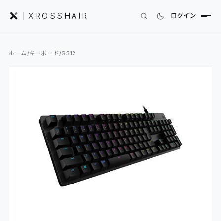
XROSSHAIR
ログイン
INDEX｜XROSSHAIR
ホーム
/
キーボード
/
G512
製品を探す
01
SEARCH
編集部レビュー
02
REVIEWS
ニュース
03
NEWS
フォーラム
04
COMMUNITY
セットアップ
05
DESK GALLERY
用語集