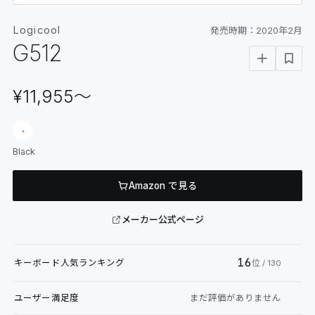
06
GLOSSARY
Logicool
発売時期：
2020年2月
マイページ
07
MY PAGE
G512
¥11,955
〜
Black
Amazon で見る
メーカー公式ページ
16
キーボード
人気ランキング
位
/ 130
ユーザー満足度
まだ評価がありません