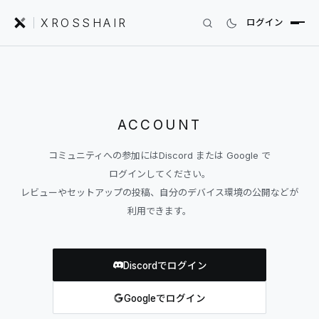
XROSSHAIR
ログイン
INDEX｜XROSSHAIR
製品を探す
01
SEARCH
ACCOUNT
マイページ
編集部レビュー
02
REVIEWS
コミュニティへの参加には
Discord または Google で
ログインしてください。
ニュース
03
レビューやセットアップの投稿、
自分のデバイス環境の公開などが
NEWS
利用できます。
フォーラム
04
COMMUNITY
Discordでログイン
セットアップ
05
DESK GALLERY
Googleでログイン
用語集