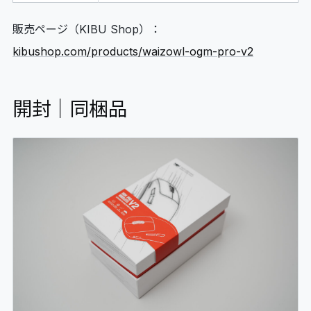
販売ページ（KIBU Shop）：
kibushop.com/products/waizowl-ogm-pro-v2
開封｜同梱品