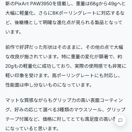
新のPixArt PAW3950を搭載し、重量は68gから49gへと
大幅に軽量化、さらに8Kポーリングレートに対応するな
ど、後継機として明確な進化点が見られる製品となって
います。
前作で好評だった形状はそのままに、その他の点で大幅
な改良が施されています。特に重量の変化が顕著で、約
20gもの軽量化に成功しており、実際の使用感でも非常に
軽い印象を受けます。高ポーリングレートにも対応し、
性能面は申し分ないものになっています。
マットな質感ながらもグリップ力の高い表面コーティン
グ、好みの応じて選べる3種類のマウスソール、グリップ
テープ付属など、価格に対してとても満足度の高い製品
要望・
になっていると思います。