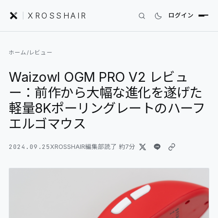
XROSSHAIR
ログイン
INDEX｜XROSSHAIR
ホーム
/
レビュー
製品を探す
Waizowl OGM PRO V2 レビュ
01
SEARCH
ー：前作から大幅な進化を遂げた
編集部レビュー
02
REVIEWS
軽量8Kポーリングレートのハーフ
エルゴマウス
ニュース
03
NEWS
2024.09.25
XROSSHAIR編集部
読了 約
7
分
フォーラム
04
COMMUNITY
セットアップ
05
DESK GALLERY
用語集