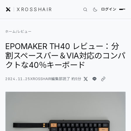
XROSSHAIR
ログイン
INDEX｜XROSSHAIR
ホーム
/
レビュー
製品を探す
EPOMAKER TH40 レビュー：分
01
SEARCH
割スペースバー＆VIA対応のコンパ
編集部レビュー
02
REVIEWS
クトな40％キーボード
ニュース
2024.11.25
03
XROSSHAIR編集部
読了 約
5
分
NEWS
フォーラム
04
COMMUNITY
セットアップ
05
DESK GALLERY
用語集