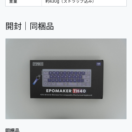
重量
約430g（ストラップ込み）
開封｜同梱品
同梱品